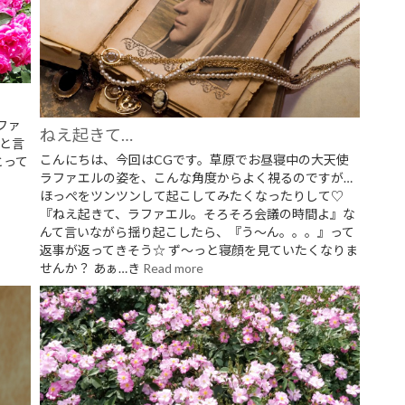
ファ
ねえ起きて…
ひと言
こんにちは、今回はCGです。草原でお昼寝中の大天使
とって
ラファエルの姿を、こんな角度からよく視るのですが…
ほっぺをツンツンして起こしてみたくなったりして♡
『ねえ起きて、ラファエル。そろそろ会議の時間よ』な
んて言いながら揺り起こしたら、『う～ん。。。』って
返事が返ってきそう☆ ず～っと寝顔を見ていたくなりま
せんか？ あぁ…き
Read more