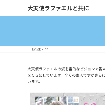
コ
ナ
大天使ラファエルと共に
ン
ビ
テ
ゲ
ン
ー
ツ
シ
へ
ョ
ス
ン
キ
に
ッ
移
HOME
CG
プ
動
大天使ラファエルの姿を霊的なビジョンで視
をＣＧにしています。全くの素人ですがさら
います。