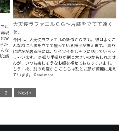
大天使ラファエルＣＧ～片膝を立てて遠く
リアル
を...
け再現
を忠実
今回は、大天使ラファエルの新作ＣＧです。 彼はよくこ
るか
んな風に片膝を立てて座っている様子が視えます。 周り
こんな
に誰かが居る時には、ワイワイ楽しそうに話していらっ
視た感
しゃいます。 身振り手振りが割と大きいのかもしれませ
んが、いつも楽しそうなお顔を視せてもらっています。
もう一枚、別の角度から こちらは割とお顔が綺麗に見え
ています。
Read more
2
Next »