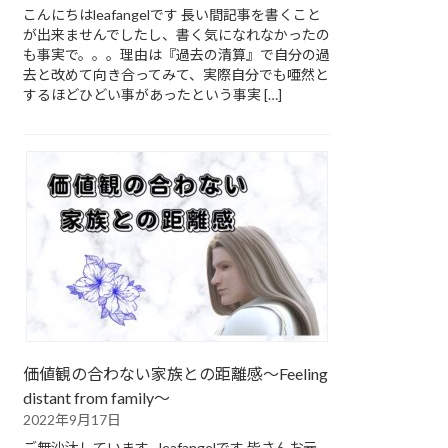
こんにちはleafangelです 長い間記事を書くこと
が出来ませんでしたし、書く気になれなかったの
も事実で。。。理由は『過去の清算』で自分の過
去と改めて向き合ってみて、実際自分でも唖然と
するほどひどい事があったという事実 […]
価値観の合わない家族との距離感～Feeling
distant from family～
2022年9月17日
ご無沙汰しています…leafangelです 皆さんお元