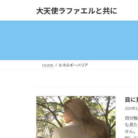
コ
ナ
大天使ラファエルと共に
ン
ビ
テ
ゲ
ン
ー
ツ
シ
へ
ョ
ス
ン
キ
に
ッ
移
HOME
エネルギーバリア
プ
動
目に見
2019年
自分軸
も見た
せん。