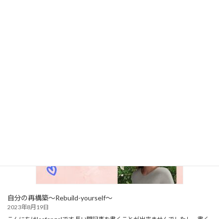
魂の目覚め
2023年8月25日
長い間、真っ暗なトンネルの中を彷徨っていたような…自分だと思っていたも
のは、うわべだけのお人形のように何も考えなくなってしまった私でした。
一生懸命考えていても、必死で頑張ろうとしても『何か違う』｡そう感じ始め
ていたのは、 […]
自分の再構築～Rebuild-yourself～
2023年8月19日