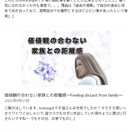
こんにちはleafangelです 長い間記事を書くことが出来ませんでしたし、書く
気になれなかったのも事実で。。。理由は『過去の清算』で自分の過去と改
めて向き合ってみて、実際自分でも唖然とするほどひどい事があったという事
実 […]
価値観の合わない家族との距離感～Feeling distant from family～
2022年9月17日
ご無沙汰しています…leafangelです 皆さんお元気でしたか？ そろそろ思いっ
きりワイワイはしゃいで､皆マスクもせずに外出していた頃のように遊びに行
きたいですね
でもその分、お家でもの […]