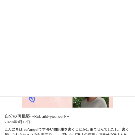
魂の目覚め
2023年8月25日
長い間、真っ暗なトンネルの中を彷徨っていたような…自分だと思っていたも
のは、うわべだけのお人形のように何も考えなくなってしまった私でした。
一生懸命考えていても、必死で頑張ろうとしても『何か違う』｡そう感じ始め
ていたのは、 […]
自分の再構築～Rebuild-yourself～
2023年8月19日
こんにちはleafangelです 長い間記事を書くことが出来ませんでしたし、書く
気になれなかったのも事実で。。。理由は『過去の清算』で自分の過去と改