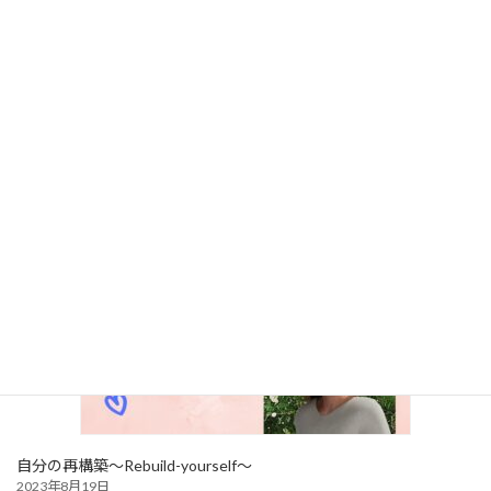
魂の目覚め
2023年8月25日
長い間、真っ暗なトンネルの中を彷徨っていたような…自分だと思っていたも
のは、うわべだけのお人形のように何も考えなくなってしまった私でした。
一生懸命考えていても、必死で頑張ろうとしても『何か違う』｡そう感じ始め
ていたのは、 […]
自分の再構築～Rebuild-yourself～
2023年8月19日