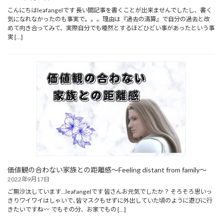
こんにちはleafangelです 長い間記事を書くことが出来ませんでしたし、書く
気になれなかったのも事実で。。。理由は『過去の清算』で自分の過去と改
めて向き合ってみて、実際自分でも唖然とするほどひどい事があったという事
実 […]
価値観の合わない家族との距離感～Feeling distant from family～
2022年9月17日
ご無沙汰しています…leafangelです 皆さんお元気でしたか？ そろそろ思いっ
きりワイワイはしゃいで､皆マスクもせずに外出していた頃のように遊びに行
きたいですね
でもその分、お家でもの […]