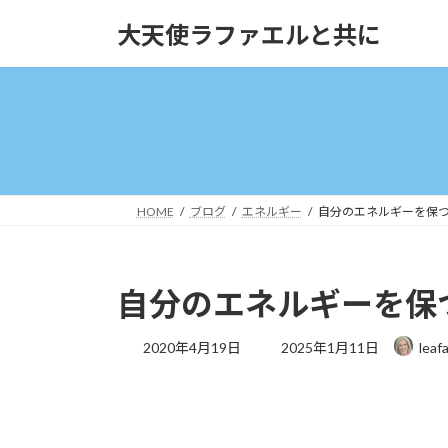
コ
ナ
大天使ラファエルと共に
ン
ビ
テ
ゲ
ン
ー
ツ
シ
へ
ョ
ス
ン
キ
に
ッ
移
HOME
ブログ
エネルギー
自分のエネルギーを保つ～Kee
プ
動
自分のエネルギーを保つ～Ke
最
2020年4月19日
2025年1月11日
leaf
終
更
新
日
時