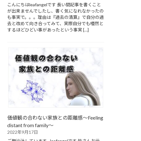
こんにちはleafangelです 長い間記事を書くこと
が出来ませんでしたし、書く気になれなかったの
も事実で。。。理由は『過去の清算』で自分の過
去と改めて向き合ってみて、実際自分でも唖然と
するほどひどい事があったという事実 […]
価値観の合わない家族との距離感～Feeling
distant from family～
2022年9月17日
ご無沙汰しています…leafangelです 皆さんお元