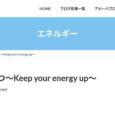
HOME
ブログ記事一覧
アメーバブ
エネルギー
p your energy up～
ep your energy up～
angel