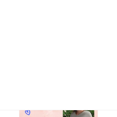
魂の目覚め
2023年8月25日
長い間、真っ暗なトンネルの中を彷徨っていたような…自分だと思っていたも
のは、うわべだけのお人形のように何も考えなくなってしまった私でした。
一生懸命考えていても、必死で頑張ろうとしても『何か違う』｡そう感じ始め
ていたのは、 […]