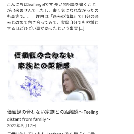
こんにちはleafangelです 長い間記事を書くこと
が出来ませんでしたし、書く気になれなかったの
も事実で。。。理由は『過去の清算』で自分の過
去と改めて向き合ってみて、実際自分でも唖然と
するほどひどい事があったという事実 […]
価値観の合わない家族との距離感～Feeling
distant from family～
2022年9月17日
ご無沙汰しています…leafangelです 皆さんお元