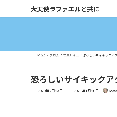
コ
ナ
大天使ラファエルと共に
ン
ビ
テ
ゲ
ン
ー
ツ
シ
へ
ョ
ス
ン
キ
に
ッ
移
HOME
ブログ
エネルギー
恐ろしいサイキックアタック～
プ
動
恐ろしいサイキックアタック
最
2020年7月13日
2025年1月10日
leaf
終
更
新
日
時