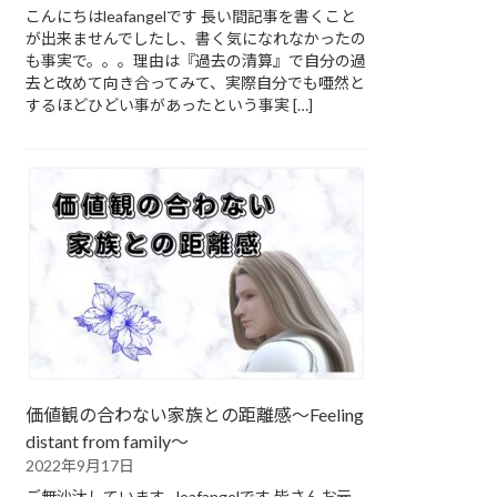
こんにちはleafangelです 長い間記事を書くこと
が出来ませんでしたし、書く気になれなかったの
も事実で。。。理由は『過去の清算』で自分の過
去と改めて向き合ってみて、実際自分でも唖然と
するほどひどい事があったという事実 […]
価値観の合わない家族との距離感～Feeling
distant from family～
2022年9月17日
ご無沙汰しています…leafangelです 皆さんお元