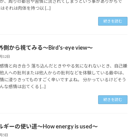
か、周りの都合や習慣に流されてしまうという事がありがちで
実はそれは肉体を持つ以 […]
続きを読む
側から視てみる～Bird's-eye view～
9月12日
感情と向き合う 落ち込んだときややる気になれないとき、自己嫌
他人への批判または他人からの批判などを体験している最中は、
情に浸りきってものすごく辛いですよね。 分かっているけどそう
んな感情は出てくる […]
続きを読む
ギーの使い道～How energy is used～
9月5日