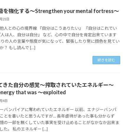
を強化する～Strengthen your mental fortress～
3月21日
他人との心の境界線 『自分はこうありたい』 『自分はこれでい
『人は人、自分は自分』 など、心の中で自分を肯定出来ています
周りの人の言葉や態度が気になって、緊張したり常に顔色を見てい
？ もし読んで […]
続きを読む
てきた自分の感覚～搾取されていたエネルギー～
energy that was ～exploited
3月4日
ーバンパイアに奪われていたエネルギー 以前、エナジーバンパ
ことを書いたと思うんですが… 長年虐待があった事も分からず
憶の一部を無くしていた事実を受け止めることがなかなか出来ま
した。 私のエネルギー […]