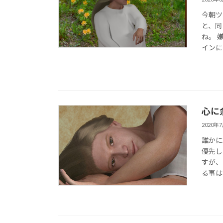
今朝ツ
と、同
ね。 
インに
心に余
2020年
誰かに
優先し
すが、
る事は