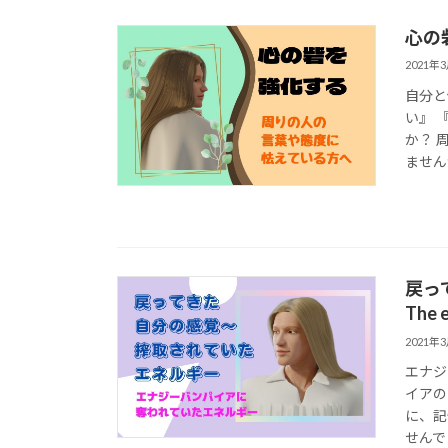
心の砦
2021年
自分と
い』 
か？ 
ませんか
戻っ
The 
2021年
エナジ
イアの
に、記
せんで