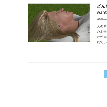
どんな
want
2020年
人の考
の本来
れが自
れてい
投
稿
の
ペ