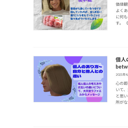
価値観
よくあ
に何も
す。 
個人の
betw
2021年
心の距
いて、
と思い
所がなく