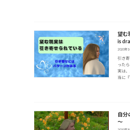
望む現
is d
2020年
引き寄
ったら
実は、
当に『
自分
～
2020年