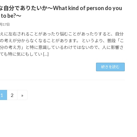
自分でありたいか～What kind of person do you
 to be?～
6月17日
えに左右されることがあったり悩むことがあったりすると、自分
の考えが分からなくなることがあります。 というより、普段「こ
分の考え方」と特に意識しているわけではないので、人に影響さ
ても特に気にもしてい […]
続きを読む
1
2
»
固
固
定
定
ペ
ペ
ー
ー
ジ
ジ