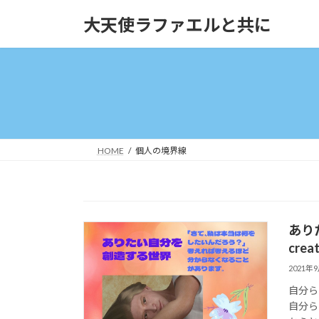
コ
ナ
大天使ラファエルと共に
ン
ビ
テ
ゲ
ン
ー
ツ
シ
へ
ョ
ス
ン
キ
に
ッ
移
HOME
個人の境界線
プ
動
ありた
crea
2021年
自分ら
自分ら