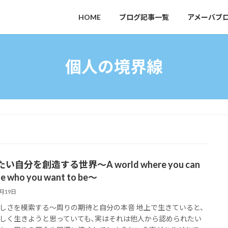
HOME
ブログ記事一覧
アメーバブ
個人の境界線
い自分を創造する世界～A world where you can
te who you want to be～
9月19日
しさを模索する～周りの期待と自分の本音 地上で生きていると、
しく生きようと思っていても､実はそれは他人から認められたい