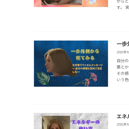
からと
す。 
一歩外
2021年
自分の
悪とか
その感
いう色
エネル
2021年